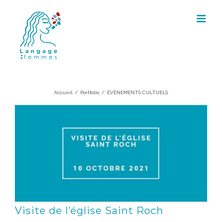
Skip
to
content
ÉVÈNEMENTS CULTUELS
Accueil
/
Portfolio
/
ÉVÈNEMENTS CULTUELS
Visite de l’église Saint Roch