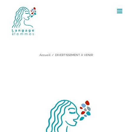
Skip
to
content
DIVERTISSEMENT À VENIR
Accueil
/
DIVERTISSEMENT À VENIR