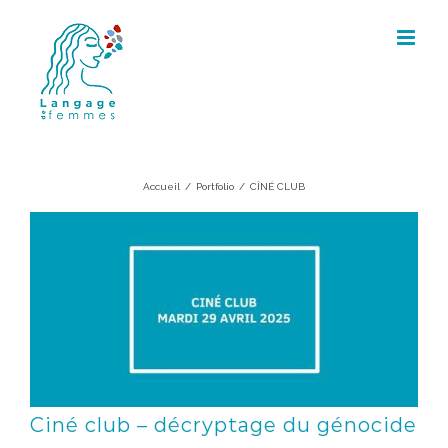
Skip
to
content
CÎNÉ CLUB
Accueil
/
Portfolio
/
CÎNÉ CLUB
Ciné club – décryptage du génocide