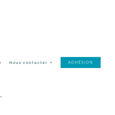
e
Nous contacter
ADHÉSION
4287_n
_n