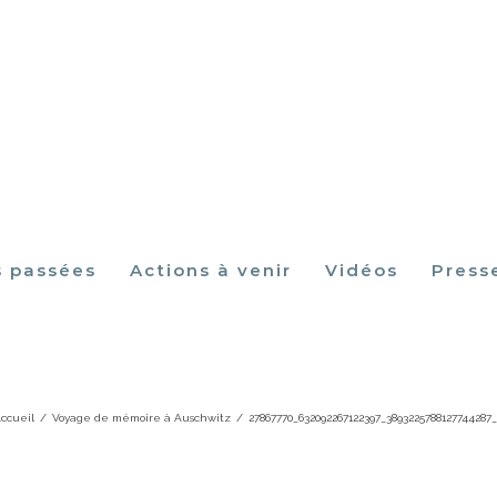
s passées
Actions à venir
Vidéos
Press
770_632092267122397_389322578812774
ccueil
/
Voyage de mémoire à Auschwitz
/
27867770_632092267122397_3893225788127744287