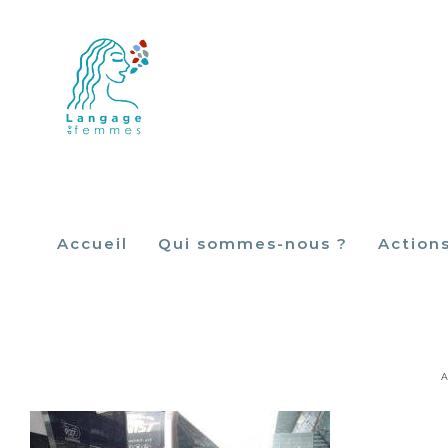
Skip
to
content
Accueil
Qui sommes-nous ?
Action
27867
A