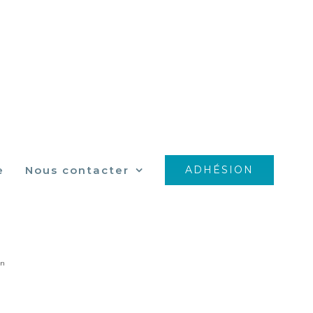
e
Nous contacter
ADHÉSION
2730_n
_n