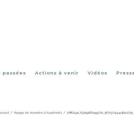
s passées
Actions à venir
Vidéos
Press
440_632091870455770_367757744413611
ccueil
/
Voyage de mémoire à Auschwitz
/
27867440_632091870455770_3677577444136112730