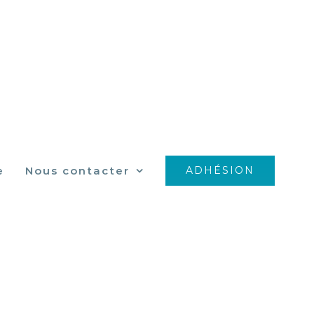
e
Nous contacter
ADHÉSION
783_n
n