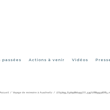
s passées
Actions à venir
Vidéos
Press
2059_632091800455777_53971768559318
Accueil
/
Voyage de mémoire à Auschwitz
/
27752059_632091800455777_53971768559318783_