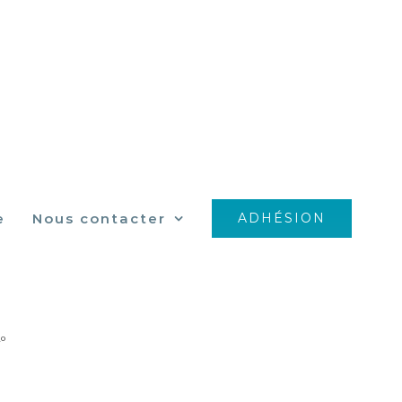
e
Nous contacter
ADHÉSION
4229_o
_o