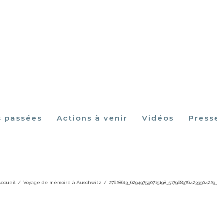
s passées
Actions à venir
Vidéos
Press
613_629497590715198_517968976423350
ccueil
/
Voyage de mémoire à Auschwitz
/
27628613_629497590715198_5179689764233504229