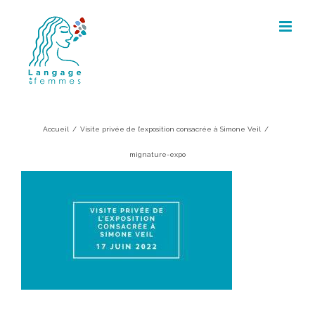
Skip
to
content
mignature-expo
Accueil
/
Visite privée de l’exposition consacrée à Simone Veil
/
mignature-expo