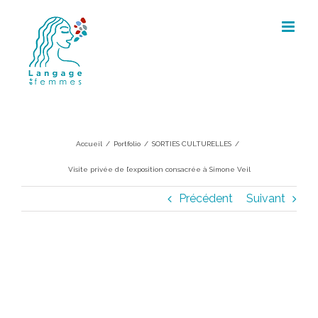
Skip
to
content
Visite privée de l’exposition
consacrée à Simone Veil
Accueil
/
Portfolio
/
SORTIES CULTURELLES
/
Visite privée de l’exposition consacrée à Simone Veil
Précédent
Suivant