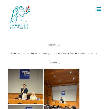
Skip
to
content
reunion 3
Accueil
/
Réunion de restitution du voyage de mémoire à Auschwitz-Birkenau
/
reunion 3