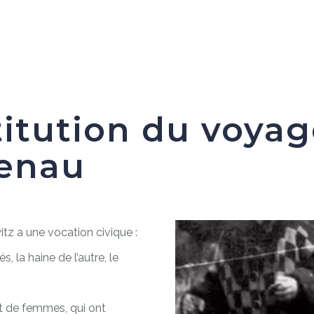
titution du voy
kenau
z a une vocation civique :
, la haine de l’autre, le
t de femmes, qui ont