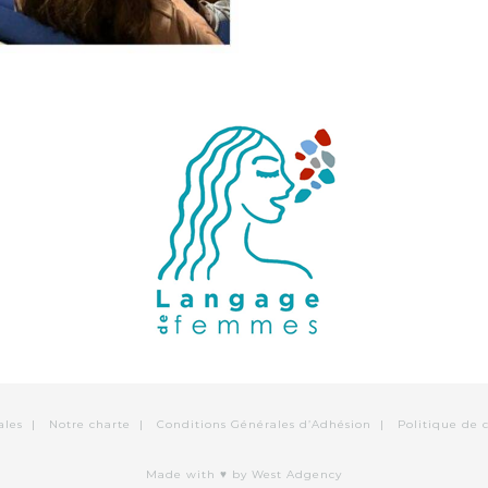
ales
|
Notre charte
|
Conditions Générales d’Adhésion
|
Politique de c
Made with ♥
by West Adgency