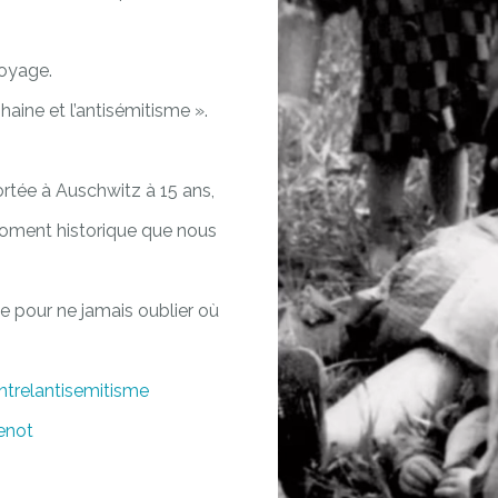
voyage.
aine et l’antisémitisme ».
tée à Auschwitz à 15 ans,
moment historique que nous
e pour ne jamais oublier où
ntrelantisemitisme
enot