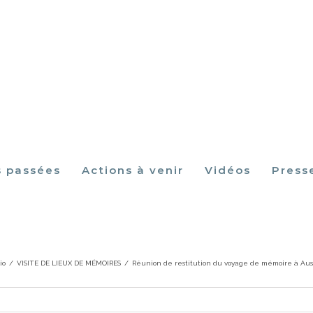
s passées
Actions à venir
Vidéos
Press
estitution du voyage de mémoire à Ausch
io
/
VISITE DE LIEUX DE MÉMOIRES
/
Réunion de restitution du voyage de mémoire à Au