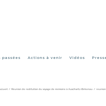
s passées
Actions à venir
Vidéos
Press
reunion 1
ccueil
/
Réunion de restitution du voyage de mémoire à Auschwitz-Birkenau
/
reunion