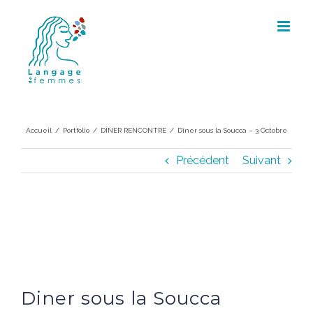
Skip
to
content
Dîner sous la Soucca – 3 Octobre
Accueil
/
Portfolio
/
DÎNER RENCONTRE
/
Dîner sous la Soucca – 3 Octobre
Précédent
Suivant
Diner sous la Soucca