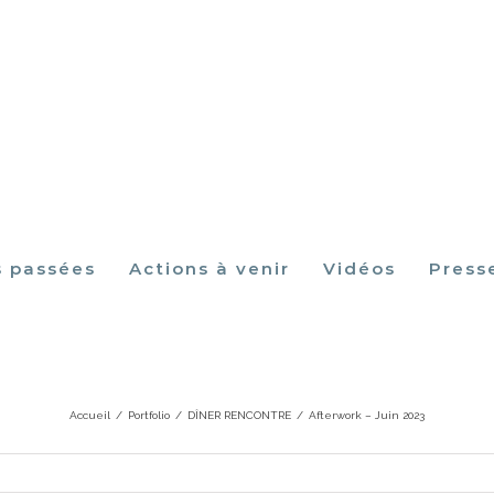
s passées
Actions à venir
Vidéos
Press
Afterwork – Juin 2023
Accueil
/
Portfolio
/
DÎNER RENCONTRE
/
Afterwork – Juin 2023