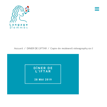
Skip
to
content
Copie de mcdowell videography
co-7
Accueil
/
DINER DE L’IFTAR
/
Copie de mcdowell videography co-7