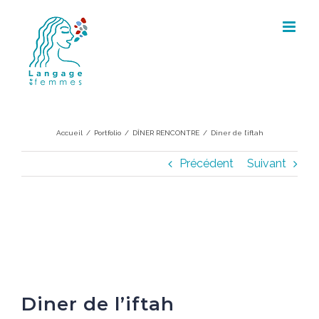
Skip
to
content
Diner de l’iftah
Accueil
/
Portfolio
/
DÎNER RENCONTRE
/
Diner de l’iftah
Précédent
Suivant
Diner de l’iftah