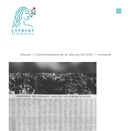
Skip
to
content
memorial
Accueil
/
Commémoration de la rafle du Vel d’Hiv
/
memorial