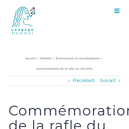
Skip
to
content
Commémoration de la rafle du Vel
d’Hiv
Accueil
/
Portfolio
/
Évènements et manifestations
/
Commémoration de la rafle du Vel d’Hiv
Précédent
Suivant
Commémoratio
de la rafle du