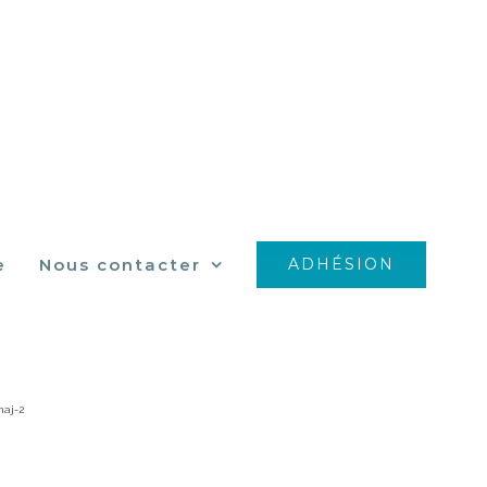
e
Nous contacter
ADHÉSION
j-2
maj-2