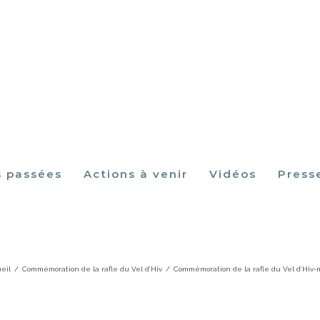
s passées
Actions à venir
Vidéos
Press
mmémoration de la rafle du Vel d’Hiv-ma
eil
/
Commémoration de la rafle du Vel d’Hiv
/
Commémoration de la rafle du Vel d’Hiv-