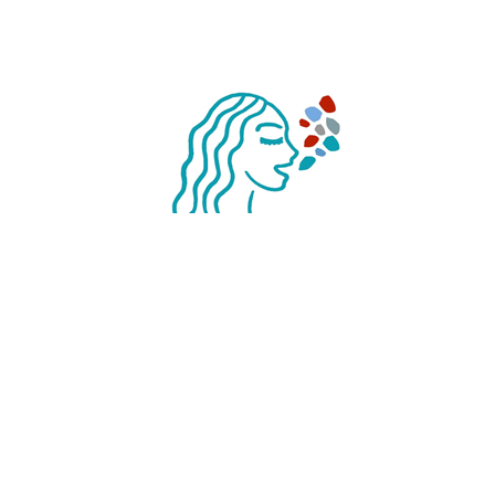
ales
|
Notre charte
|
Conditions Générales d’Adhésion
|
Politique de c
Made with ♥
by West Adgency