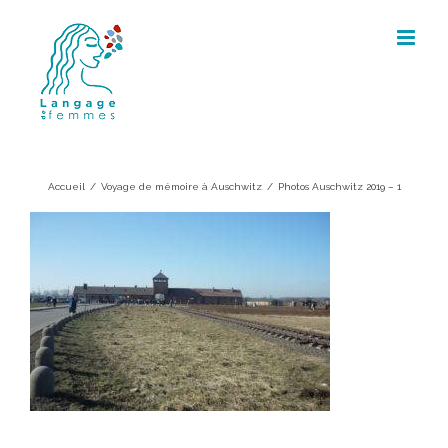
Skip
to
content
Photos Auschwitz 2019 – 1
Accueil
/
Voyage de mémoire à Auschwitz
/
Photos Auschwitz 2019 – 1