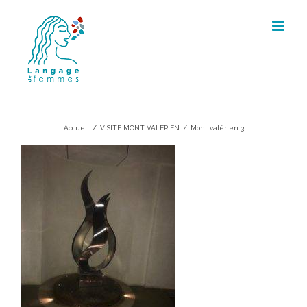
Skip
to
content
Mont valérien 3
Accueil
/
VISITE MONT VALERIEN
/
Mont valérien 3