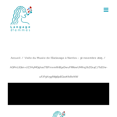
Skip
to
content
AQPnLlGbn-
cIZ7HyMQ5hacTBFinemRrl83xDwuFR
uFJF5Kr55fWg6joEGvoKfxReNW
Accueil
/
Visite du Musée de l’Esclavage à Nantes – 30 novembre 2025
/
AQPnLlGbn-cIZ7HyMQ5hacTBFinemRrl83xDwuFRRowUMfn57bZQv4CJToD7w-
uFJF5Kr55fWg6joEGvoKfxReNW
Lecteur
vidéo