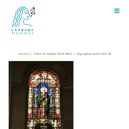
Skip
to
content
Img-eglise-saint-roch-46
Accueil
/
Visite de l’église Saint Roch
/
Img-eglise-saint-roch-46