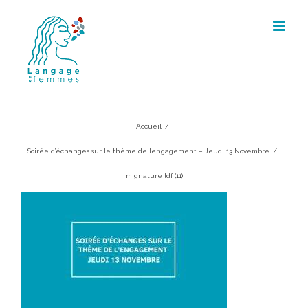
Skip
to
content
mignature ldf (11)
Accueil
/
Soirée d’échanges sur le thème de l’engagement – Jeudi 13 Novembre
/
mignature ldf (11)