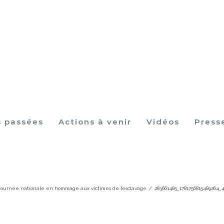
s passées
Actions à venir
Vidéos
Press
1485_1781756815489264_42835195358723
journée nationale en hommage aux victimes de l’esclavage
/
283661485_1781756815489264_