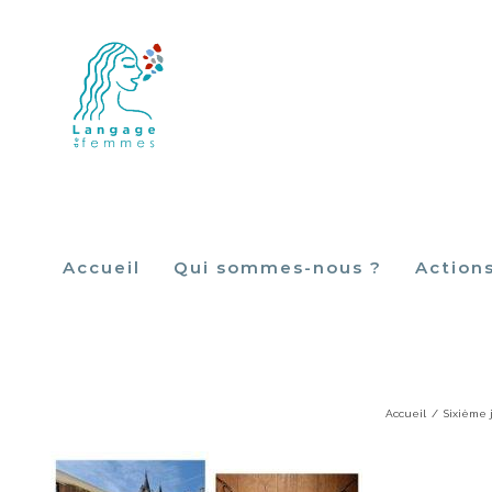
Skip
to
content
Accueil
Qui sommes-nous ?
Action
28366
Accueil
/
Sixième 