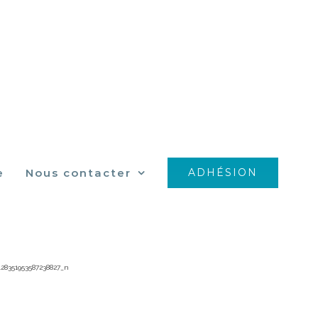
e
Nous contacter
ADHÉSION
8827_n
428351953587238827_n