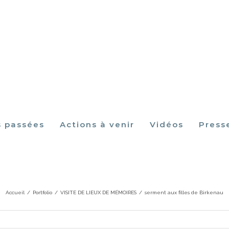
s passées
Actions à venir
Vidéos
Press
serment aux filles de Birkenau
Accueil
/
Portfolio
/
VISITE DE LIEUX DE MÉMOIRES
/
serment aux filles de Birkenau