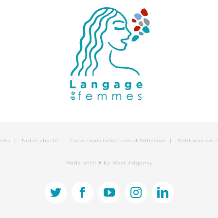
ales
|
Notre charte
|
Conditions Générales d’Adhésion
|
Politique de c
Made with ♥
by West Adgency
twitter
facebook
youtube
instagram
linkedin