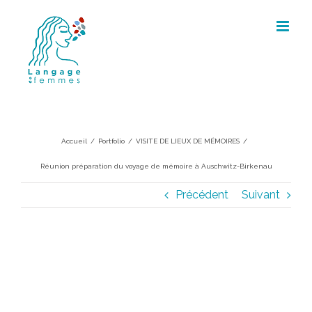
Skip
to
content
Réunion préparation du voyage de
mémoire à Auschwitz-Birkenau
Accueil
/
Portfolio
/
VISITE DE LIEUX DE MÉMOIRES
/
Réunion préparation du voyage de mémoire à Auschwitz-Birkenau
Précédent
Suivant