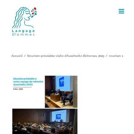
Skip
to
content
reunion 1
Accueil
/
Reunion préalable visite d’Auschwitz-Birkenau 2025
/
reunion 1