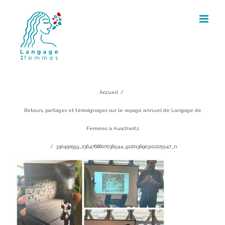
Skip
to
content
330450593_2364768607036544_912013
Accueil
/
Retours, partages et témoignages sur le voyage annuel de Langage de
Femmes à Auschwitz
/
330450593_2364768607036544_9120136903112225147_n