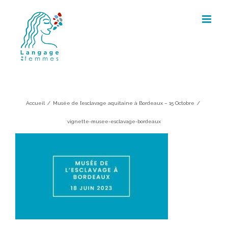
Skip
to
content
vignette-musee-esclavage-
bordeaux
Accueil
/
Musée de l’esclavage aquitaine à Bordeaux – 15 Octobre
/
vignette-musee-esclavage-bordeaux