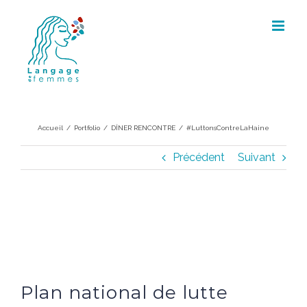
Skip
to
content
#LuttonsContreLaHaine
Accueil
/
Portfolio
/
DÎNER RENCONTRE
/
#LuttonsContreLaHaine
Précédent
Suivant
Plan national de lutte