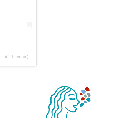
age_de_femmes)