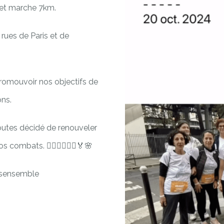
 et marche 7km.
 rues de Paris et de
promouvoir nos objectifs de
ons.
outes décidé de renouveler
combats. 🚶🏻‍♀️🏃🏻‍♀️🏅🌸
sensemble