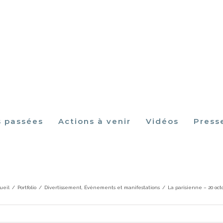
s passées
Actions à venir
Vidéos
Press
La parisienne – 20 octobre
ueil
/
Portfolio
/
Divertissement
,
Évènements et manifestations
/
La parisienne – 20 oct