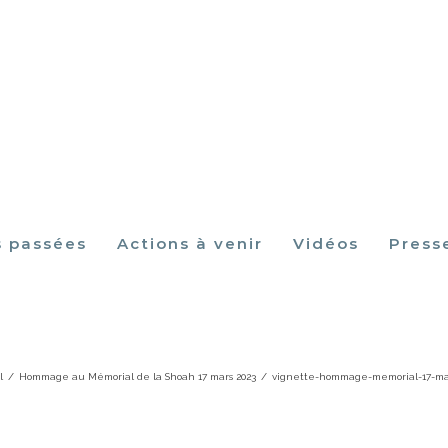
s passées
Actions à venir
Vidéos
Press
ignette-hommage-memorial-17-mars-20
l
/
Hommage au Mémorial de la Shoah 17 mars 2023
/
vignette-hommage-memorial-17-ma