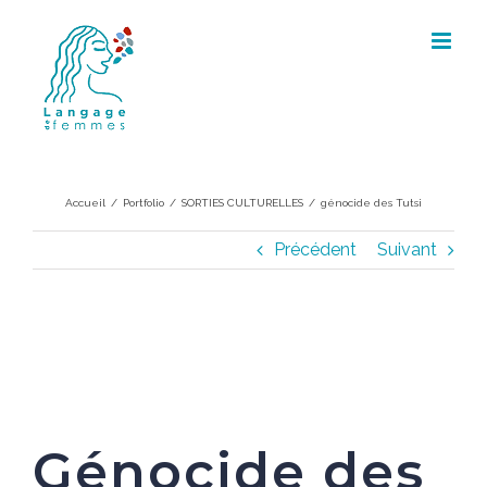
Skip
to
content
génocide des Tutsi
Accueil
/
Portfolio
/
SORTIES CULTURELLES
/
génocide des Tutsi
Précédent
Suivant
Génocide des