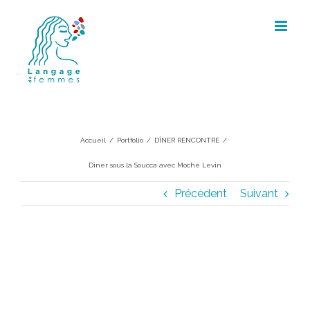
Skip
to
content
Diner sous la Soucca avec Moché
Levin
Accueil
/
Portfolio
/
DÎNER RENCONTRE
/
Diner sous la Soucca avec Moché Levin
Précédent
Suivant