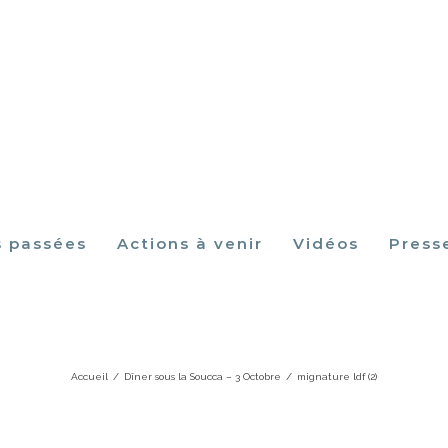
s passées
Actions à venir
Vidéos
Press
mignature ldf (2)
Accueil
/
Dîner sous la Soucca – 3 Octobre
/
mignature ldf (2)