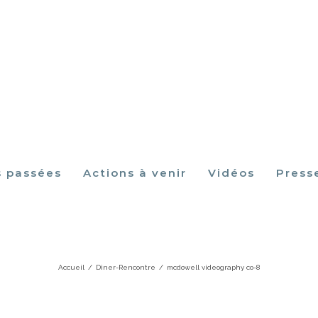
s passées
Actions à venir
Vidéos
Press
mcdowell videography co-8
Accueil
/
Diner-Rencontre
/
mcdowell videography co-8