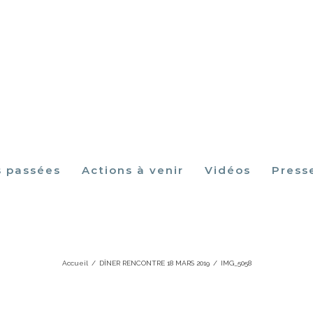
s passées
Actions à venir
Vidéos
Press
IMG_5058
Accueil
/
DÎNER RENCONTRE 18 MARS 2019
/
IMG_5058