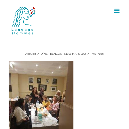
Skip
to
content
IMG_5046
Accueil
/
DÎNER RENCONTRE 18 MARS 2019
/
IMG_5046