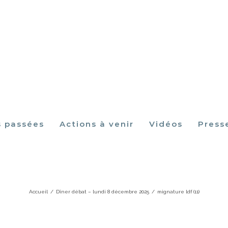
s passées
Actions à venir
Vidéos
Press
mignature ldf (11)
Accueil
/
Dîner débat – lundi 8 décembre 2025
/
mignature ldf (11)