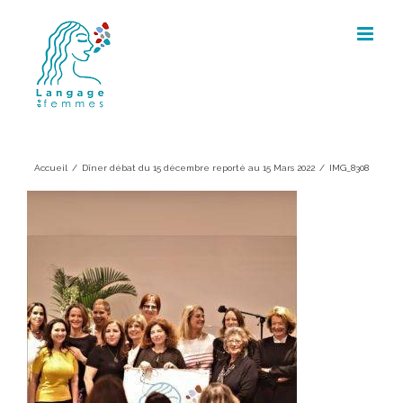
Skip
to
content
IMG_8308
Accueil
/
Dîner débat du 15 décembre reporté au 15 Mars 2022
/
IMG_8308