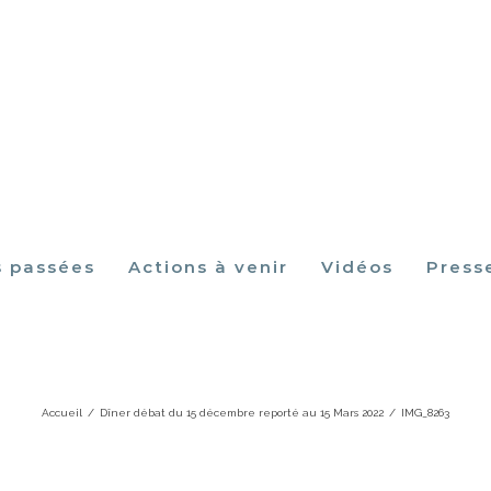
s passées
Actions à venir
Vidéos
Press
IMG_8263
Accueil
/
Dîner débat du 15 décembre reporté au 15 Mars 2022
/
IMG_8263