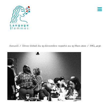
Skip
to
content
IMG_4130
Accueil
/
Dîner débat du 15 décembre reporté au 15 Mars 2022
/
IMG_4130