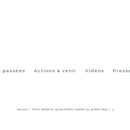
s passées
Actions à venir
Vidéos
Press
3
Accueil
/
Dîner débat du 15 décembre reporté au 15 Mars 2022
/
3