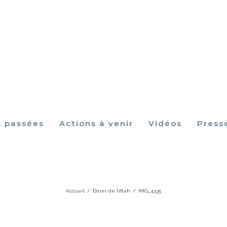
s passées
Actions à venir
Vidéos
Press
IMG_4335
Accueil
/
Diner de l’iftah
/
IMG_4335