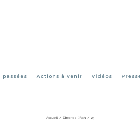
s passées
Actions à venir
Vidéos
Press
25
Accueil
/
Diner de l’iftah
/
25