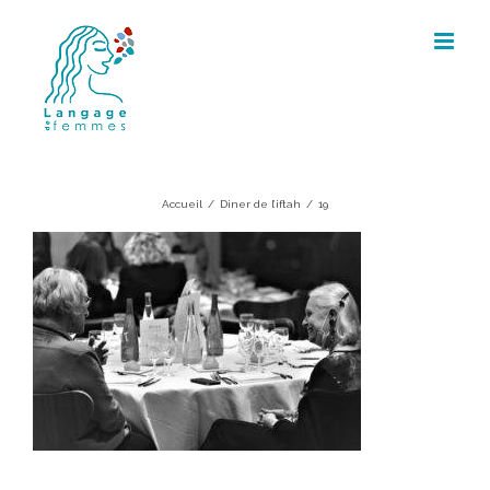
Skip
to
content
19
Accueil
/
Diner de l’iftah
/
19