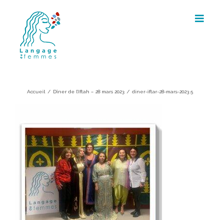
Skip
to
content
diner-iftar-28-mars-2023 5
Accueil
/
Dîner de l’Iftah – 28 mars 2023
/
diner-iftar-28-mars-2023 5