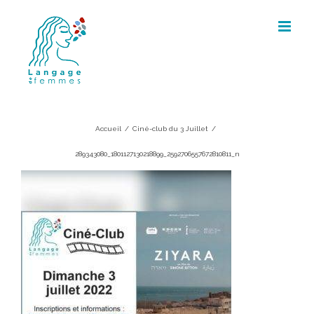
Skip
to
content
289343080_1801127130218899_2592706
Accueil
/
Ciné-club du 3 Juillet
/
289343080_1801127130218899_2592706557672810811_n